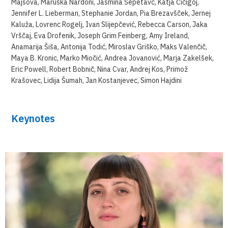
Majsova, Maruška Nardoni, Jasmina Šepetavc, Katja Čičigoj,
Jennifer L. Lieberman, Stephanie Jordan, Pia Brezavšček, Jernej
Kaluža, Lovrenc Rogelj, Ivan Slijepčević, Rebecca Carson, Jaka
Vrščaj, Eva Drofenik, Joseph Grim Feinberg, Amy Ireland,
Anamarija Šiša, Antonija Todić, Miroslav Griško, Maks Valenčič,
Maya B. Kronic, Marko Miočić, Andrea Jovanović, Marja Zakelšek,
Eric Powell, Robert Bobnič, Nina Cvar, Andrej Kos, Primož
Krašovec, Lidija Šumah, Jan Kostanjevec, Simon Hajdini
Keynotes